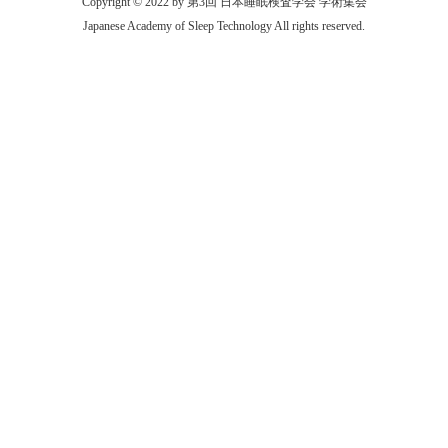
Copyright © 2022 by 第3回 日本睡眠検査学会 学術集会
Japanese Academy of Sleep Technology All rights reserved.